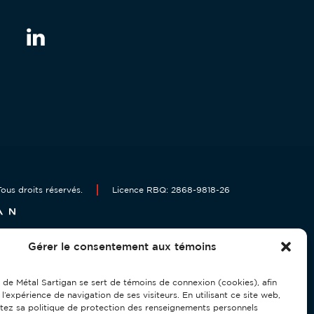
ous droits réservés.
Licence RBQ: 2868-9818-26
Gérer le consentement aux témoins
 de Métal Sartigan se sert de témoins de connexion (cookies), afin
 l’expérience de navigation de ses visiteurs. En utilisant ce site web,
tez sa politique de protection des renseignements personnels