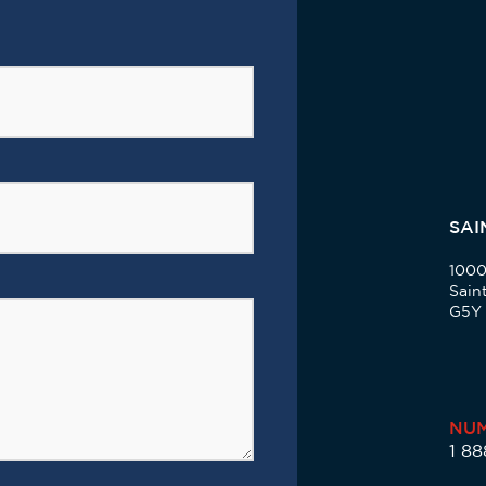
SAI
1000
Sain
G5Y
NUM
1 8