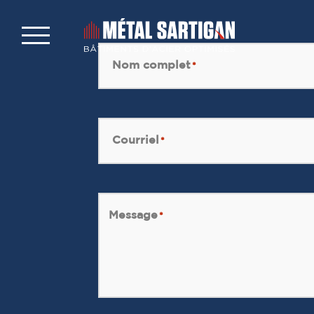
Nom complet
*
Courriel
*
Message
*