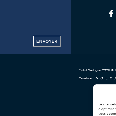
ENVOYER
s
Métal Sartigan
2026
© T
Création
Le site web
d'optimiser
vous accep