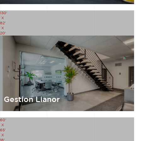
130'
X
82'
X
20'
Gestion Lianor
60'
X
65'
X
18'