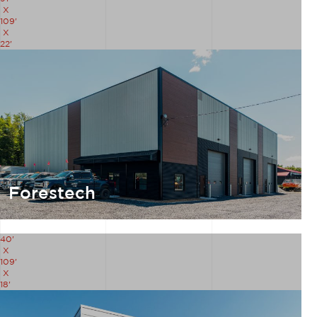
X
109'
X
22'
Forestech
40'
X
109'
X
18'