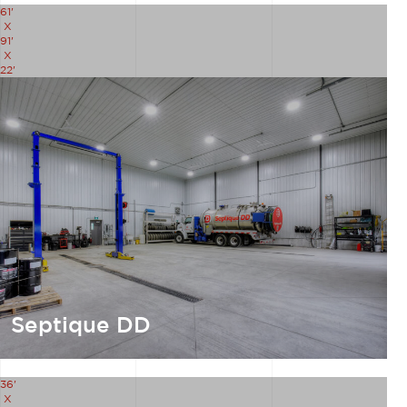
61'
X
91'
X
22'
Septique DD
36'
X