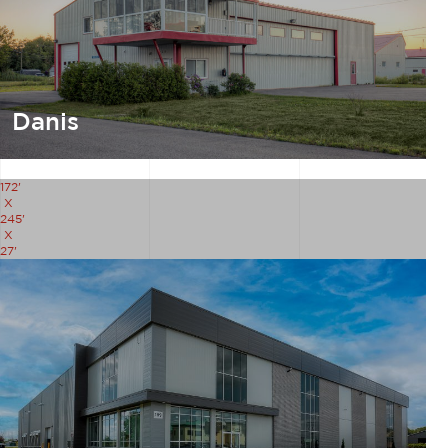
Danis
172'
X
245'
X
27'