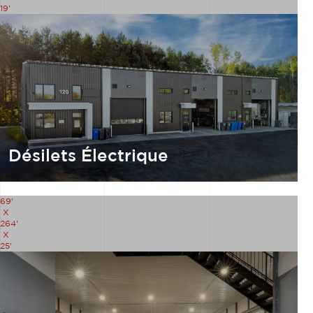
19'
Désilets Électrique
69'
X
264'
X
25'