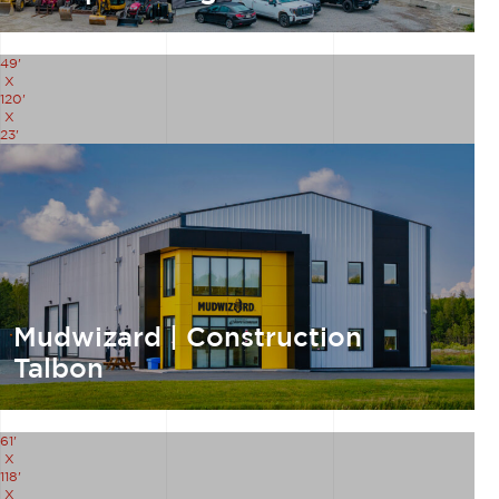
49'
X
120'
X
23'
Mudwizard | Construction
Talbon
61'
X
118'
X