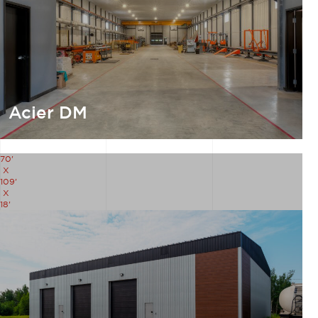
Acier DM
70'
X
109'
X
18'