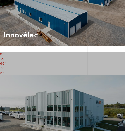
Innovélec
89'
X
66'
X
21'