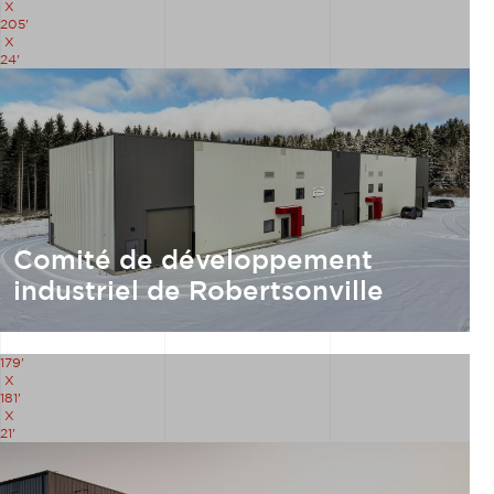
X
205'
X
24'
Comité de développement
industriel de Robertsonville
179'
X
181'
X
21'