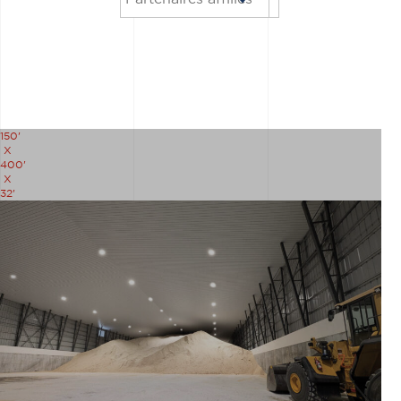
150'
X
400'
X
32'