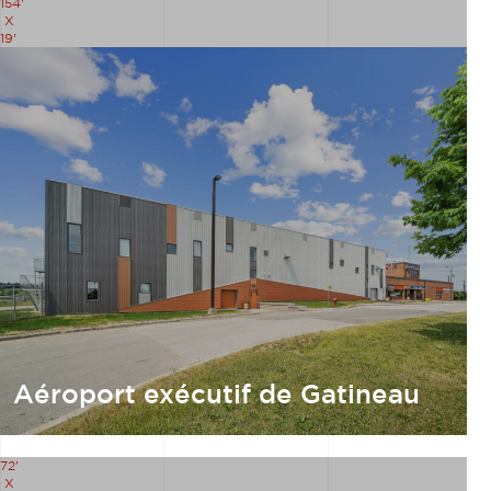
154'
X
19'
Aéroport exécutif de Gatineau
72'
X