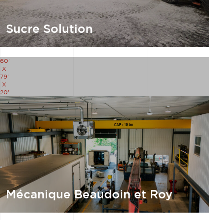
Sucre Solution
60'
X
79'
X
20'
Mécanique Beaudoin et Roy