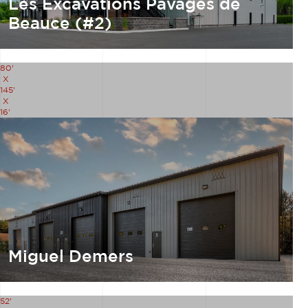
Les Excavations Pavages de
Beauce (#2)
80'
X
145'
X
16'
Miguel Demers
52'