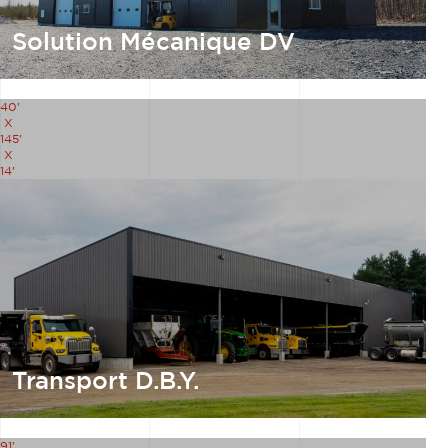
Solution Mécanique DV
40'
X
145'
X
14'
Transport D.B.Y.
91'