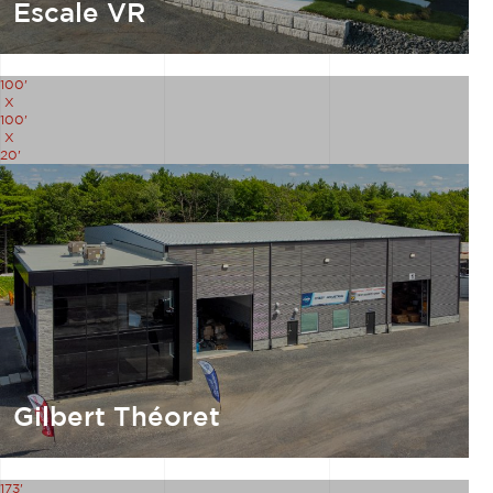
Escale VR
100'
X
100'
X
20'
Gilbert Théoret
173'