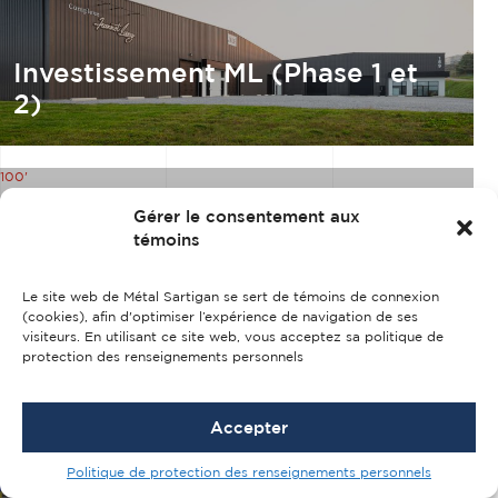
Investissement ML (Phase 1 et
2)
100'
X
205'
Gérer le consentement aux
X
témoins
24'
Le site web de Métal Sartigan se sert de témoins de connexion
(cookies), afin d'optimiser l’expérience de navigation de ses
visiteurs. En utilisant ce site web, vous acceptez sa politique de
protection des renseignements personnels
Accepter
Politique de protection des renseignements personnels
Les immeubles Montebello