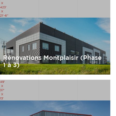
X
423'
X
21'-6"
Rénovations Montplaisir (Phase
1 à 3)
49'
X
37'
X
13'