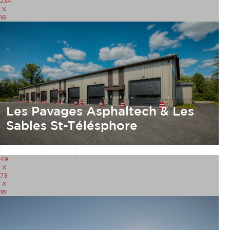
234'
X
16'
Les Pavages Asphaltech & Les
Sables St-Télésphore
49'
X
73'
X
18'