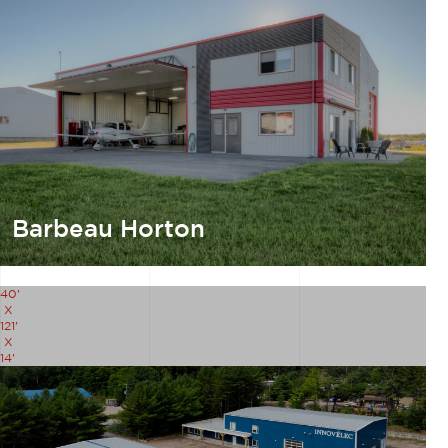
Barbeau Horton
40'
X
121'
X
14'