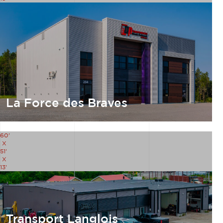
La Force des Braves
60'
X
51'
X
13'
Transport Langlois