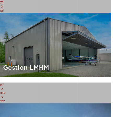
72'
X
18'
Gestion LMHM
91'
X
104'
X
20'