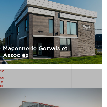
Maçonnerie Gervais et
Associés
49'
X
85'
X
18'