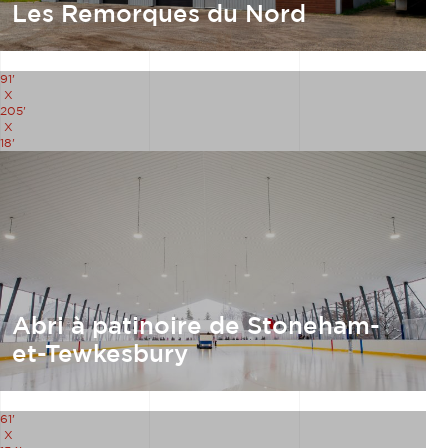
Les Remorques du Nord
91'
X
205'
X
18'
Abri à patinoire de Stoneham-
et-Tewkesbury
61'
X