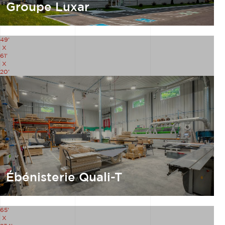
Groupe Luxar
49'
X
61'
X
20'
Ébénisterie Quali-T
65'
X