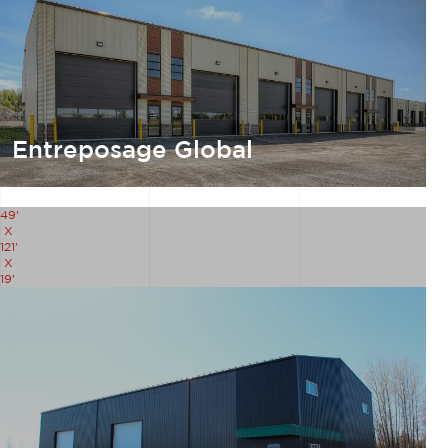
Entreposage Global
49'
X
121'
X
19'