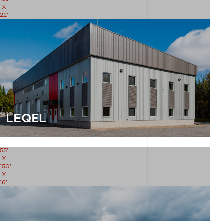
X
22'
LEQEL
55'
X
150'
X
16'