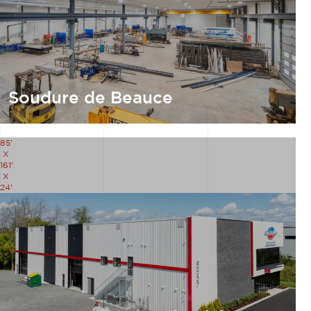
Soudure de Beauce
85'
X
161'
X
24'