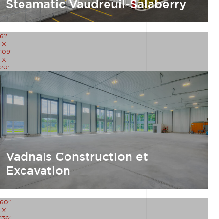
Steamatic Vaudreuil-Salaberry
61'
X
109'
X
20'
Vadnais Construction et
Excavation
60"
X
136'