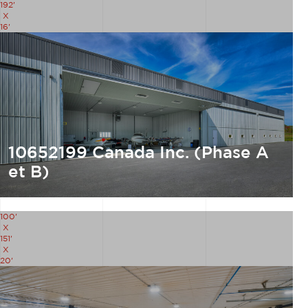
192'
X
16'
10652199 Canada Inc. (Phase A
et B)
100'
X
151'
X
20'