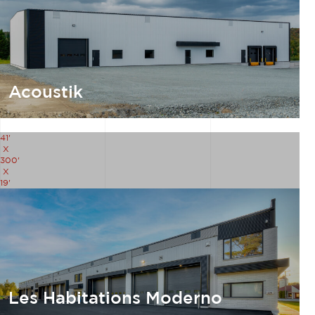
Acoustik
41'
X
300'
X
19'
Les Habitations Moderno