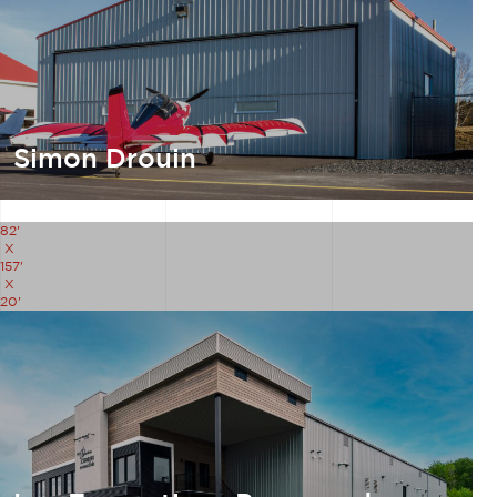
Simon Drouin
82'
X
157'
X
20'