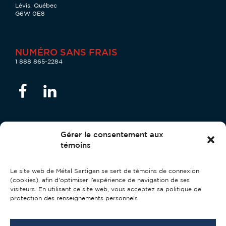
Lévis, Québec
G6W 0E8
NUMÉRO SANS FRAIS
1 888 865-2284
Gérer le consentement aux
témoins
Responsable de la protection des renseignements
personnels
Le site web de Métal Sartigan se sert de témoins de connexion
Stéphane Couture :
confidentialite@metalsartigan.com
(cookies), afin d'optimiser l’expérience de navigation de ses
visiteurs. En utilisant ce site web, vous acceptez sa politique de
Politique de protection des renseignements personnels
protection des renseignements personnels
Métal Sartigan
2026
© Tous droits réservés.
Licence RBQ: 2868-9818-26