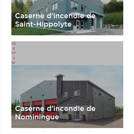
Caserne d'incendie de
Saint-Hippolyte
73'
X
77'
X
16'
Caserne d'incendie de
Nominingue