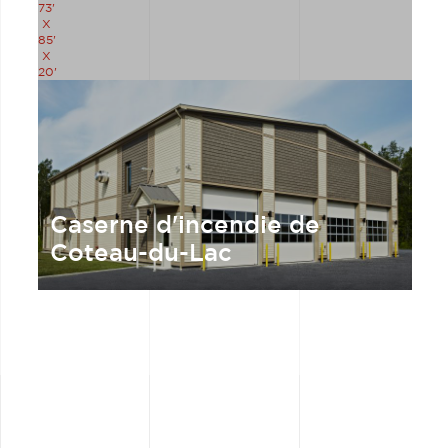
73'
X
85'
X
20'
Caserne d'incendie de
Coteau-du-Lac