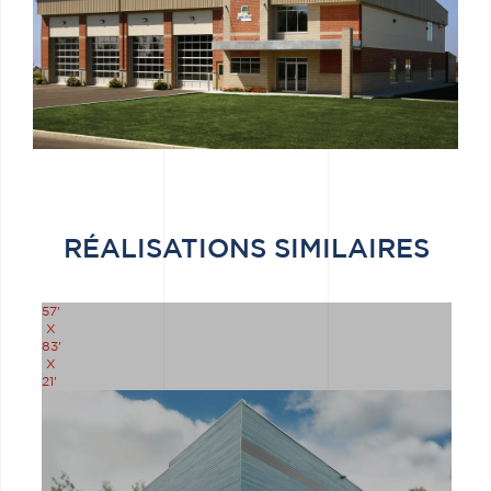
RÉALISATIONS SIMILAIRES
57'
X
83'
X
21'