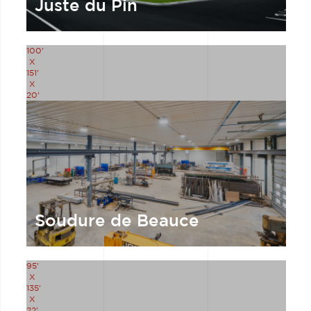
Juste du Pin
100'
X
151'
X
20'
Soudure de Beauce
95'
X
135'
X
22'