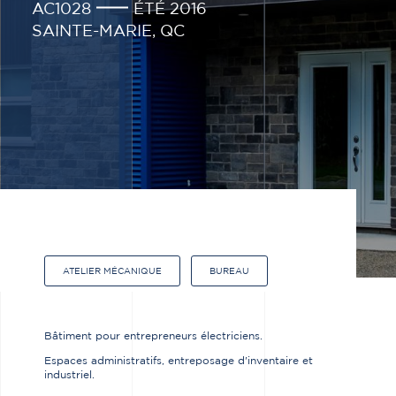
AC1028
ÉTÉ 2016
SAINTE-MARIE, QC
ATELIER MÉCANIQUE
BUREAU
Bâtiment pour entrepreneurs électriciens.
Espaces administratifs, entreposage d'inventaire et
industriel.