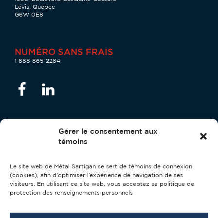
Lévis, Québec
G6W 0E8
NUMÉRO SANS FRAIS
1 888 865-2284
Gérer le consentement aux
témoins
Responsable de la protection des renseignements
personnels
Le site web de Métal Sartigan se sert de témoins de connexion
Stéphane Couture :
confidentialite@metalsartigan.com
(cookies), afin d'optimiser l’expérience de navigation de ses
visiteurs. En utilisant ce site web, vous acceptez sa politique de
Politique de protection des renseignements personnels
protection des renseignements personnels
Métal Sartigan
2026
© Tous droits réservés.
Licence RBQ: 2868-9818-26