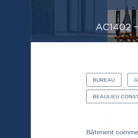
AC1402
BUREAU
G
BEAULIEU CONST
Bâtiment commerc