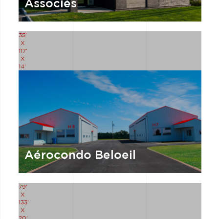
Associés
35'
X
117'
X
14'
Aérocondo Beloeil
79'
X
133'
X
20'