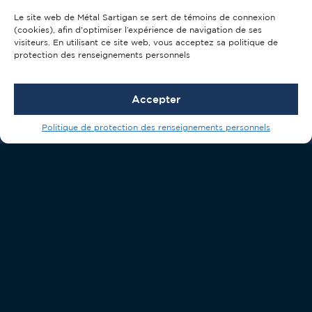
Le site web de Métal Sartigan se sert de témoins de connexion
(cookies), afin d'optimiser l’expérience de navigation de ses
visiteurs. En utilisant ce site web, vous acceptez sa politique de
protection des renseignements personnels
Accepter
CAPTCHA
Politique de protection des renseignements personnels
ENVOYER