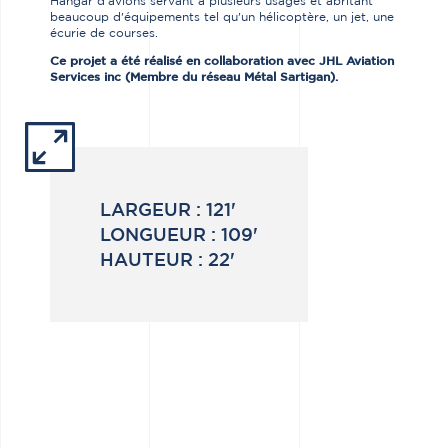
Hangar d'avions servant à plusieurs usages et abritant
beaucoup d'équipements tel qu'un hélicoptère, un jet, une
écurie de courses.
Ce projet a été réalisé en collaboration avec JHL Aviation
Services inc (Membre du réseau Métal Sartigan).
LARGEUR :
121'
LONGUEUR :
109'
HAUTEUR :
22'