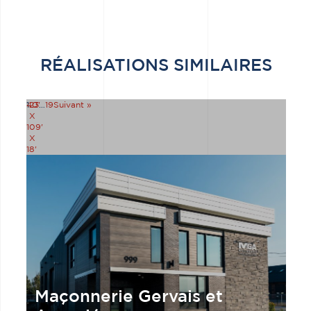
RÉALISATIONS SIMILAIRES
40'
1
2
3
…
19
Suivant »
X
109'
X
18'
Maçonnerie Gervais et