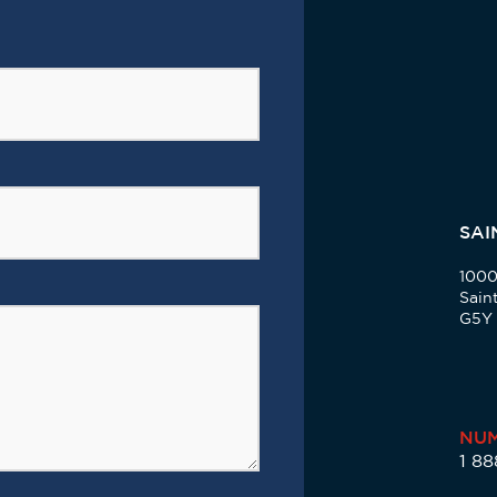
SAI
1000
Sain
G5Y
NUM
1 8