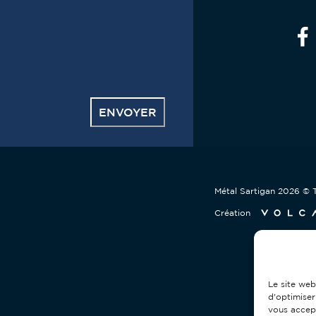
ENVOYER
s
Métal Sartigan
2026
© T
Création
Le site web
d'optimiser
vous accep