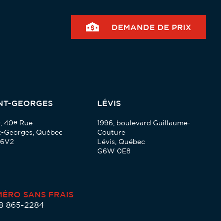
DEMANDE DE PRIX
NT-GEORGES
LÉVIS
e
, 40
Rue
1996, boulevard Guillaume-
t-Georges, Québec
Couture
 6V2
Lévis, Québec
G6W 0E8
ÉRO SANS FRAIS
88 865-2284