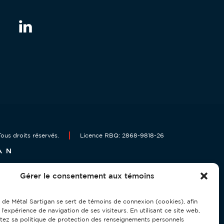
ous droits réservés.
Licence RBQ: 2868-9818-26
Gérer le consentement aux témoins
 de Métal Sartigan se sert de témoins de connexion (cookies), afin
 l’expérience de navigation de ses visiteurs. En utilisant ce site web,
tez sa politique de protection des renseignements personnels