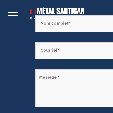
Nom complet
*
Courriel
*
Message
*