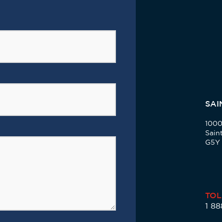
SAI
1000
Sain
G5Y
TOL
1 8