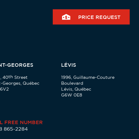
PRICE REQUEST
NT-GEORGES
LÉVIS
th
, 40
Street
1996, Guillaume-Couture
t-Georges, Québec
Boulevard
 6V2
Lévis, Québec
G6W 0E8
L FREE NUMBER
88 865-2284