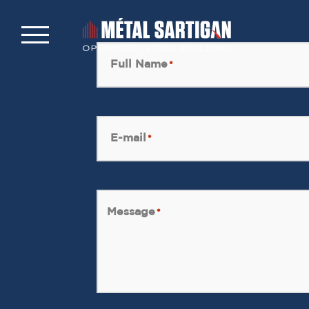
Full Name
*
E-mail
*
Message
*