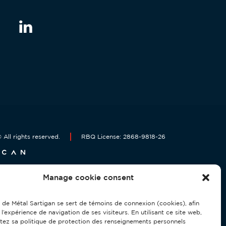
 All rights reserved.
RBQ License: 2868-9818-26
Manage cookie consent
 de Métal Sartigan se sert de témoins de connexion (cookies), afin
 l’expérience de navigation de ses visiteurs. En utilisant ce site web,
tez sa politique de protection des renseignements personnels