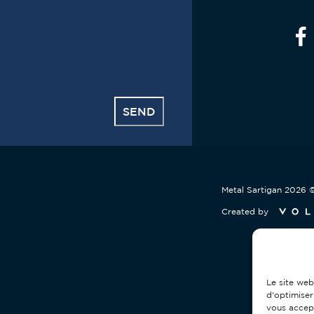
SEND
Metal Sartigan
2026
©
Created by
Le site web
d'optimiser
vous accep