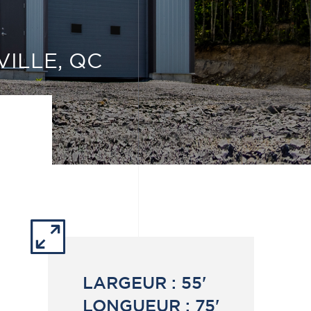
ILLE, QC
LARGEUR :
55'
LONGUEUR :
75'