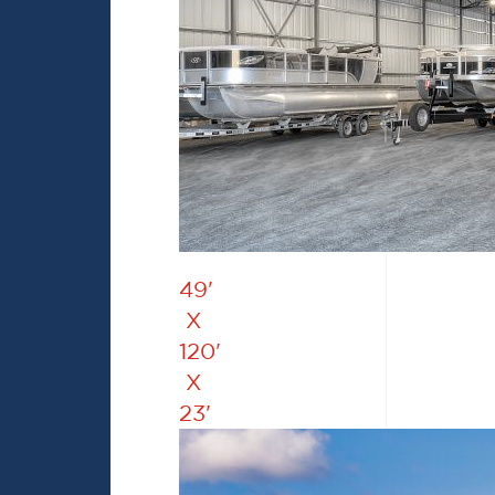
49'
X
120'
X
23'