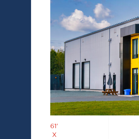
61'
X